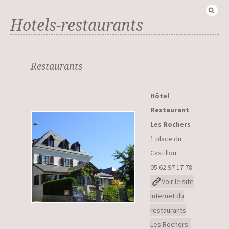
Recherch
Hotels-restaurants
Restaurants
Hôtel
Restaurant
Les Rochers
1 place du
Castillou
05 62 97 17 78
Voir le site
Internet du
restaurants
Les Rochers