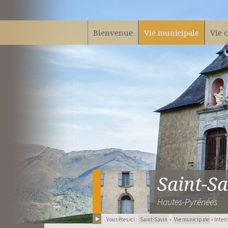
Bienvenue
Vie municipale
Vie 
Saint-Sa
Hautes-Pyrénées
Vous êtes ici :
Saint-Savin
»
Vie municipale
» Inte