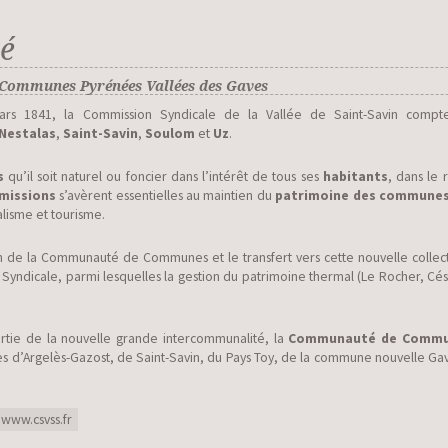
é
Communes Pyrénées Vallées des Gaves
ars 1841, la Commission Syndicale de la Vallée de Saint-Savin com
-Nestalas
,
Saint-Savin
,
Soulom
et
Uz
.
s
qu’il soit naturel ou foncier dans l’intérêt de tous ses
habitants
, dans le 
missions
s’avèrent essentielles au maintien du
patrimoine des commune
alisme et tourisme.
n de la Communauté de Communes et le transfert vers cette nouvelle collec
ndicale, parmi lesquelles la gestion du patrimoine thermal (Le Rocher, César,
rtie de la nouvelle grande intercommunalité, la
Communauté de Commun
 d’Argelès-Gazost, de Saint-Savin, du Pays Toy, de la commune nouvelle Ga
www.csvss.fr