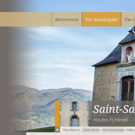
Bienvenue
Vie municipale
Vie 
Saint-Sa
Hautes-Pyrénées
Vous êtes ici :
Saint-Savin
»
Vie municipale
» Infos