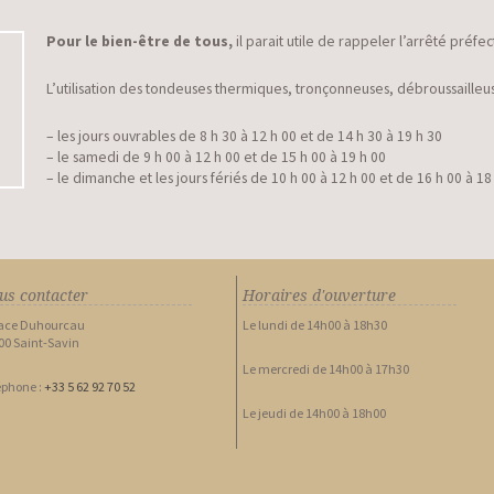
Pour le bien-être de tous,
il parait utile de rappeler l’arrêté préf
L’utilisation des tondeuses thermiques, tronçonneuses, débroussailleus
– les jours ouvrables de 8 h 30 à 12 h 00 et de 14 h 30 à 19 h 30
– le samedi de 9 h 00 à 12 h 00 et de 15 h 00 à 19 h 00
– le dimanche et les jours fériés de 10 h 00 à 12 h 00 et de 16 h 00 à 18
us contacter
Horaires d'ouverture
lace Duhourcau
Le lundi de 14h00 à 18h30
00 Saint-Savin
Le mercredi de 14h00 à 17h30
éphone :
+33 5 62 92 70 52
Le jeudi de 14h00 à 18h00