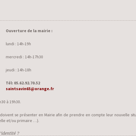
Ouverture de la mairie :
lundi : 14h-19h
mercredi : 14h-17h30
jeudi : 14h-18h
Tél: 05.62.92.70.52
s
aintsavin65@orange.fr
h30 à 19h30.
vent se présenter en Mairie afin de prendre en compte leur nouvelle situatio
elle et/ou primaire …).
identité ?