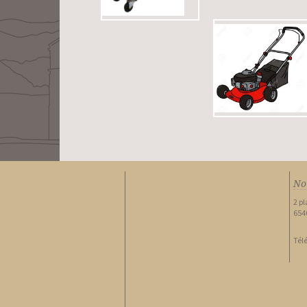
No
2 p
654
Tél